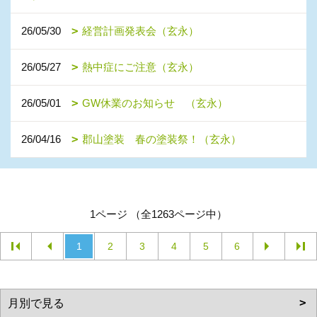
26/05/30
経営計画発表会（玄永）
26/05/27
熱中症にご注意（玄永）
26/05/01
GW休業のお知らせ （玄永）
26/04/16
郡山塗装 春の塗装祭！（玄永）
1ページ （全1263ページ中）
1
2
3
4
5
6