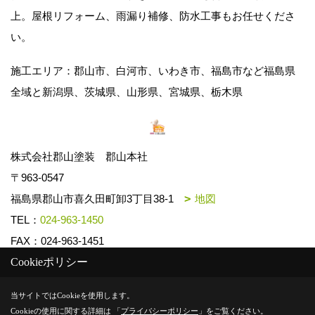
上。屋根リフォーム、雨漏り補修、防水工事もお任せくださ
い。
施工エリア：郡山市、白河市、いわき市、福島市など福島県
全域と新潟県、茨城県、山形県、宮城県、栃木県
株式会社郡山塗装 郡山本社
〒963-0547
福島県郡山市喜久田町卸3丁目38-1
地図
TEL：
024-963-1450
FAX：024-963-1451
Cookieポリシー
Copyright (c) k-toso. All Rights Reserved.
当サイトではCookieを使用します。
Cookieの使用に関する詳細は 「
プライバシーポリシー
」をご覧ください。
Produced by
ゴデスクリエイト