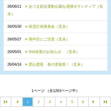
26/06/11
あづま総合運動公園を清掃ボランティア（玄
永）
26/05/30
経営計画発表会（玄永）
26/05/27
熱中症にご注意（玄永）
26/05/01
GW休業のお知らせ （玄永）
26/04/16
郡山塗装 春の塗装祭！（玄永）
1ページ （全1263ページ中）
1
2
3
4
5
6