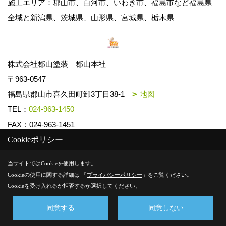
施工エリア：郡山市、白河市、いわき市、福島市など福島県
全域と新潟県、茨城県、山形県、宮城県、栃木県
株式会社郡山塗装 郡山本社
〒963-0547
福島県郡山市喜久田町卸3丁目38-1
地図
TEL：
024-963-1450
FAX：024-963-1451
Cookieポリシー
Copyright (c) k-toso. All Rights Reserved.
当サイトではCookieを使用します。
Cookieの使用に関する詳細は 「
プライバシーポリシー
」をご覧ください。
Produced by
ゴデスクリエイト
Cookieを受け入れるか拒否するか選択してください。
同意する
同意しない