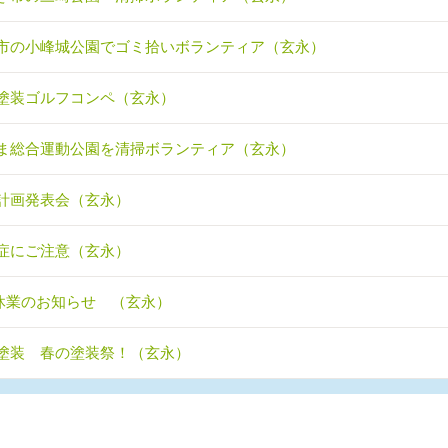
市の小峰城公園でゴミ拾いボランティア（玄永）
塗装ゴルフコンペ（玄永）
ま総合運動公園を清掃ボランティア（玄永）
計画発表会（玄永）
症にご注意（玄永）
休業のお知らせ （玄永）
塗装 春の塗装祭！（玄永）