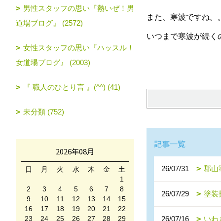
男性スタッフの思い『熱いぜ！男
また、寒波ですね。
道場ブログ』 (2572)
いつまで寒波が続く
女性スタッフの思い『ハッスル！
女道場ブログ』 (2003)
『 職人のひとり言 』(^^) (41)
未分類 (752)
記事一覧
2026年08月
26/07/31
郡山
日
月
火
水
木
金
土
1
2
3
4
5
6
7
8
26/07/29
塗装
9
10
11
12
13
14
15
16
17
18
19
20
21
22
23
24
25
26
27
28
29
26/07/16
いわ