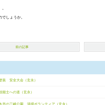
。。
のでしょうか。
前の記事
塗装 安全大会（玄永）
技能士への道（玄永）
き市の三崎公園 清掃ボランティア（玄永）