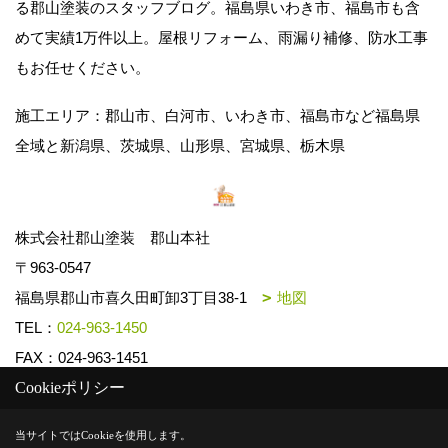
る郡山塗装のスタッフブログ。福島県いわき市、福島市も含
めて実績1万件以上。屋根リフォーム、雨漏り補修、防水工事
もお任せください。
施工エリア：郡山市、白河市、いわき市、福島市など福島県
全域と新潟県、茨城県、山形県、宮城県、栃木県
株式会社郡山塗装 郡山本社
〒963-0547
福島県郡山市喜久田町卸3丁目38-1
地図
TEL：
024-963-1450
FAX：024-963-1451
Cookieポリシー
Copyright (c) k-toso. All Rights Reserved.
当サイトではCookieを使用します。