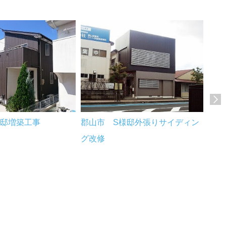
様邸増築工事
郡山市 S様邸外張りサイディン
郡山
グ改修