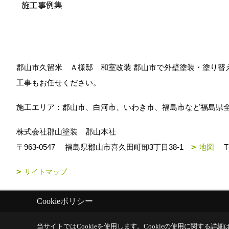
施工事例集
郡山市久留米 Ａ様邸 和室改装 郡山市で外壁塗装・塗り替
工事もお任せください。
施工エリア：郡山市、白河市、いわき市、福島市など福島県
株式会社郡山塗装 郡山本社
〒963-0547
福島県郡山市喜久田町卸3丁目38-1
地図
T
サイトマップ
Cookieポリシー
Copyright (c) k-toso. All Rights Reserved.
|
Produced by
ゴデスクリエ
当サイトではCookieを使用します。
Cookieの使用に関する詳細は