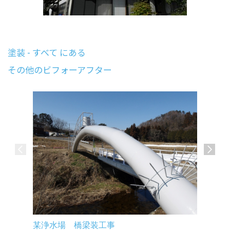
塗装 - すべて にある
その他のビフォーアフター
郡山市某
某浄水場 橋梁装工事