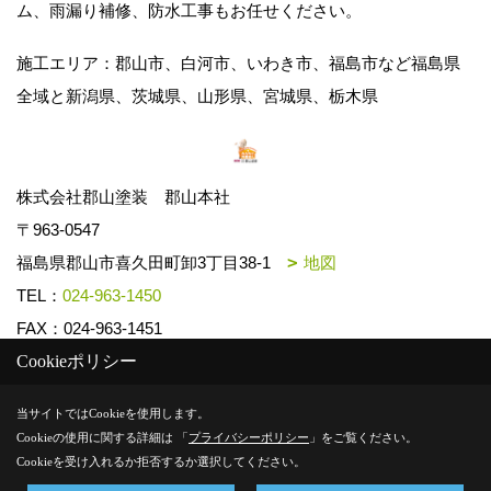
ム、雨漏り補修、防水工事もお任せください。
施工エリア：郡山市、白河市、いわき市、福島市など福島県
全域と新潟県、茨城県、山形県、宮城県、栃木県
株式会社郡山塗装 郡山本社
〒963-0547
福島県郡山市喜久田町卸3丁目38-1
地図
TEL：
024-963-1450
FAX：024-963-1451
Cookieポリシー
Copyright (c) k-toso. All Rights Reserved.
当サイトではCookieを使用します。
Cookieの使用に関する詳細は 「
プライバシーポリシー
」をご覧ください。
Produced by
ゴデスクリエイト
Cookieを受け入れるか拒否するか選択してください。