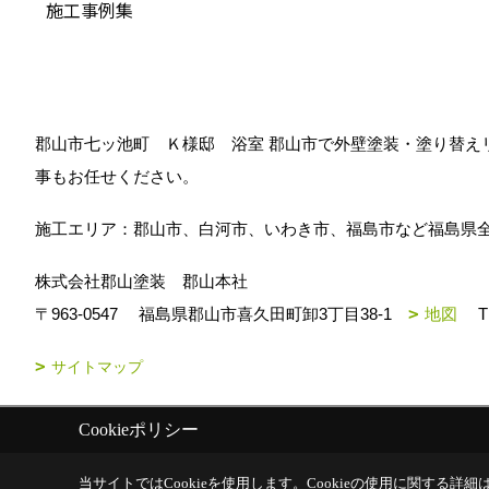
施工事例集
郡山市七ッ池町 Ｋ様邸 浴室 郡山市で外壁塗装・塗り替え
事もお任せください。
施工エリア：郡山市、白河市、いわき市、福島市など福島県
株式会社郡山塗装 郡山本社
〒963-0547
福島県郡山市喜久田町卸3丁目38-1
地図
T
サイトマップ
Cookieポリシー
Copyright (c) k-toso. All Rights Reserved.
|
Produced by
ゴデスクリエ
当サイトではCookieを使用します。
Cookieの使用に関する詳細は