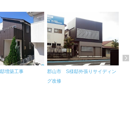
様邸増築工事
郡山市 S様邸外張りサイディン
郡山
グ改修