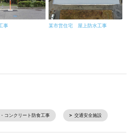
置工事
某市営住宅 屋上防水工事
某浄
・コンクリート防食工事
交通安全施設