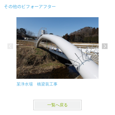
その他のビフォーアフター
郡山市某
某浄水場 橋梁装工事
一覧へ戻る