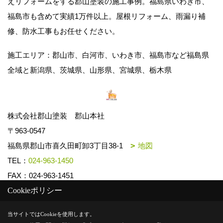
えリフォームをする郡山塗装の施工事例。福島県いわき市、
福島市も含めて実績1万件以上。屋根リフォーム、雨漏り補
修、防水工事もお任せください。
施工エリア：郡山市、白河市、いわき市、福島市など福島県
全域と新潟県、茨城県、山形県、宮城県、栃木県
株式会社郡山塗装 郡山本社
〒963-0547
福島県郡山市喜久田町卸3丁目38-1
地図
TEL：
024-963-1450
FAX：024-963-1451
Cookieポリシー
Copyright (c) k-toso. All Rights Reserved.
当サイトではCookieを使用します。